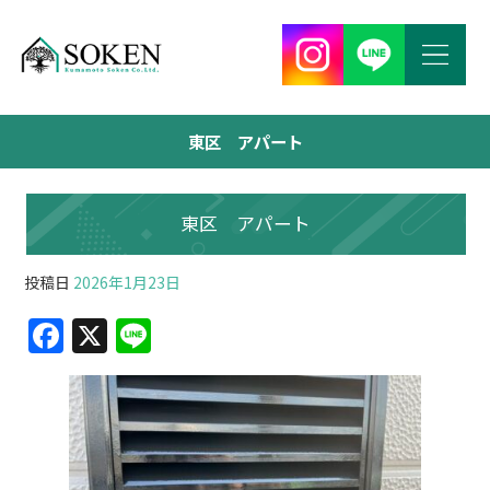
東区 アパート
東区 アパート
投稿日
2026年1月23日
F
X
Li
a
n
c
e
e
b