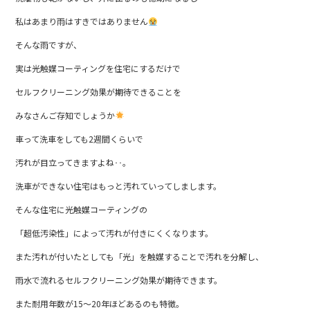
e
私はあまり雨はすきではありません
b
そんな雨ですが、
o
o
実は光触媒コーティングを住宅にするだけで
k
セルフクリーニング効果が期待できることを
みなさんご存知でしょうか
車って洗車をしても2週間くらいで
汚れが目立ってきますよね‥。
洗車ができない住宅はもっと汚れていってしまします。
そんな住宅に光触媒コーティングの
「超低汚染性」によって汚れが付きにくくなります。
また汚れが付いたとしても「光」を触媒することで汚れを分解し、
雨水で流れるセルフクリーニング効果が期待できます。
また耐用年数が15～20年ほどあるのも特徴。