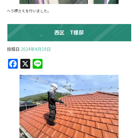
ヘラ押さえを行いました。
西区 T様邸
投稿日
2024年4月19日
F
X
Li
a
n
c
e
e
b
o
o
k