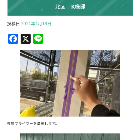
北区 K様邸
投稿日
2024年4月19日
F
X
Li
a
n
c
e
e
b
o
o
k
専用プライマーを塗布します。