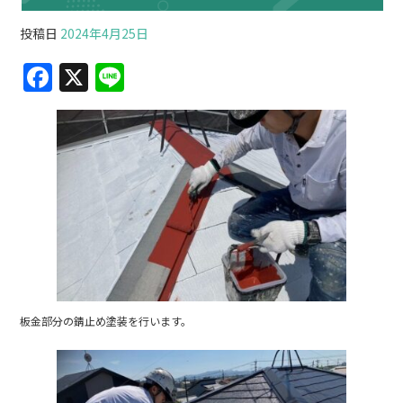
投稿日
2024年4月25日
F
X
Li
a
n
c
e
e
b
o
o
k
板金部分の錆止め塗装を行います。