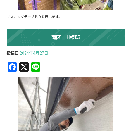
マスキングテープ貼りを行います。
南区 H様邸
投稿日
2024年4月27日
F
X
Li
a
n
c
e
e
b
o
o