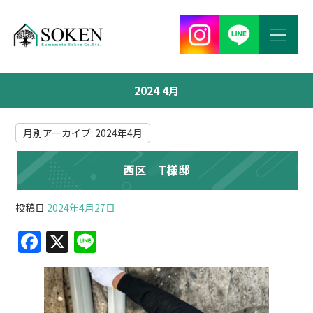
2024 4月
月別アーカイブ:
2024年4月
西区 T様邸
投稿日
2024年4月27日
F
X
Li
a
n
c
e
e