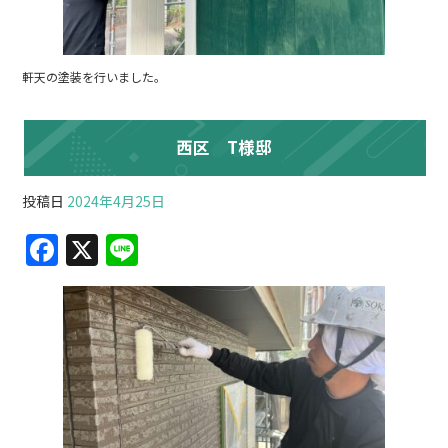
軒天の塗装を行いました。
西区 T様邸
投稿日
2024年4月25日
F
X
Li
a
n
c
e
e
b
o
o