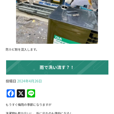
防カビ剤を混入します。
雨で洗い流す？！
投稿日
2024年4月26日
F
X
Li
a
n
もうすぐ梅雨の季節になりますが
c
e
洗濯物も乾かないし、外に出るのも億劫になるし