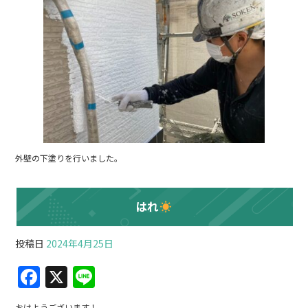
外壁の下塗りを行いました。
はれ
投稿日
2024年4月25日
F
X
Li
a
n
おはようございます！