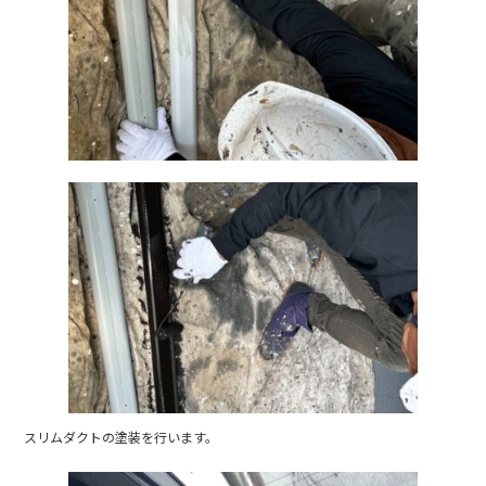
b
o
o
k
スリムダクトの塗装を行います。