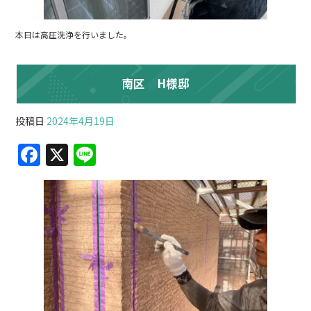
本日は高圧洗浄を行いました。
南区 H様邸
投稿日
2024年4月19日
F
X
Li
a
n
c
e
e
b
o
o
k