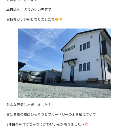
c
e
本日は久しぶりのいい天気で
e
気持ちがいい朝となりましたね
b
o
o
k
みんな元気に出発しました！
実は倉庫の横にひっそりとブルーベリーの木を植えていて
3年目の今年はこんなにかわいい花が咲きました～