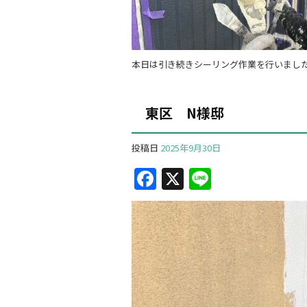
本日は引き続きシーリング作業を行いまし
東区 N様邸
投稿日
2025年9月30日
F
X
Li
a
n
c
e
e
b
o