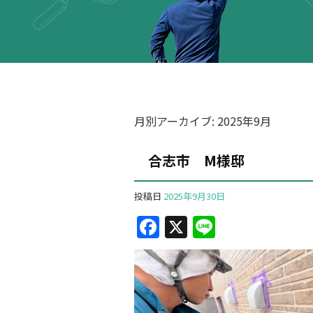
月別アーカイブ:
2025年9月
合志市 M様邸
投稿日
2025年9月30日
F
X
Li
a
n
c
e
e