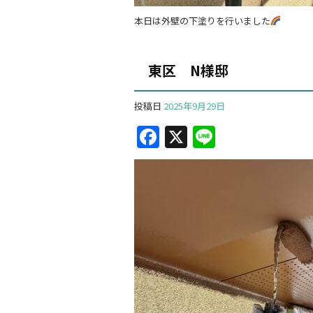
本日は外壁の下塗りを行いました
東区 N様邸
投稿日
2025年9月29日
F
X
Li
a
n
c
e
e
b
o
o
k