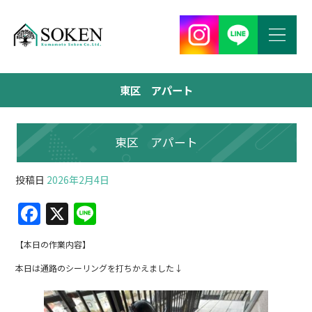
東区 アパート
東区 アパート
投稿日
2026年2月4日
F
X
Li
a
n
【本日の作業内容】
c
e
本日は通路のシーリングを打ちかえました↓
e
b