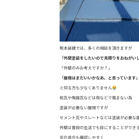
o
k
熊本装建では、多くの相談を頂きますが
『外壁塗装をしたいので見積りをおねがい
「外壁のみお考えですか？」
『屋根はまだいいかなあ。と思っています
と仰る方も少なくありません
和瓦や陶器瓦などは雨などで傷まない為
塗装が必要ない屋根ですが
セメント瓦やスレートなどは塗装が必要な
外壁は普段の生活でも目にすることができ
劣化具合も確認しやすく