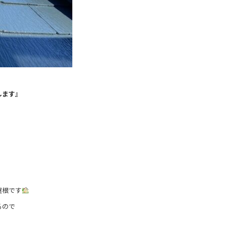
します』
』
屋根です
るので