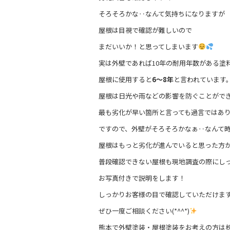
そろそろかな‥なんて気持ちになりますが
屋根は目視で確認が難しいので
まだいいか！と思ってしまいます
実は外壁であれば10年の耐用年数がある塗
屋根に使用すると
6〜8年
と言われています
屋根は日光や雨などの影響を防ぐことがで
最も劣化が早い箇所と言っても過言ではあ
ですので、外壁がそろそろかなぁ‥なんて
屋根はもっと劣化が進んでいると思った方
普段確認できない屋根も現地調査の際にし
お写真付きで説明をします！
しっかりお客様の目で確認していただけま
ぜひ一度ご相談ください(*^^*)
熊本で外壁塗装・屋根塗装をお考えの方は