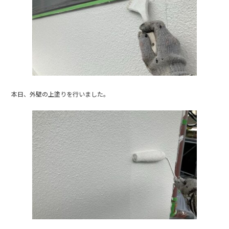
b
o
o
k
本日、外壁の上塗りを行いました。