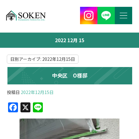
2022 12月 15
日別アーカイブ:
2022年12月15日
中央区 O様邸
投稿日
2022年12月15日
F
X
Li
a
n
c
e
e