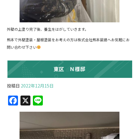
外壁の上塗り完了後、養生をはがしていきます。
熊本で外壁塗装・屋根塗装をお考えの方は株式会社熊本装建へお気軽にお
問い合わせ下さい
東区 Ｎ様邸
投稿日
2022年12月15日
F
X
Li
a
n
c
e
e