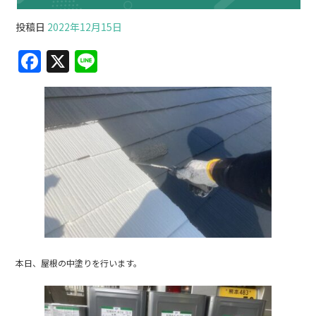
投稿日
2022年12月15日
F
X
Li
a
n
c
e
e
b
o
o
k
本日、屋根の中塗りを行います。