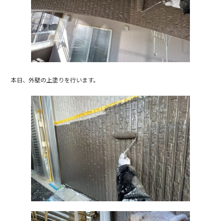
b
o
o
k
本日、外壁の上塗りを行います。