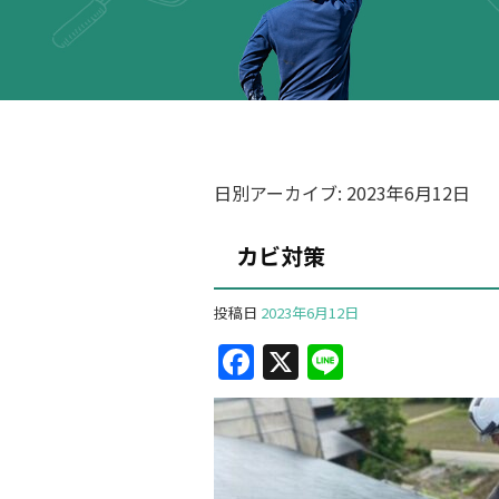
日別アーカイブ:
2023年6月12日
カビ対策
投稿日
2023年6月12日
F
X
Li
a
n
c
e
e