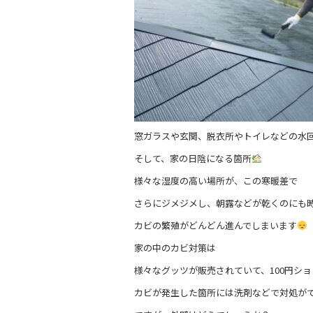
b
o
o
k
窓ガラスや玄関、脱衣所やトイレなどの水
そして、家の日陰になる箇所
様々な湿度の高い場所が、この寒暖差で
さらにジメジメし、朝露などが乾くのにも
カビの繁殖がどんどん進んでしまいます
家の中のカビ対策は
様々なグッツが販売されていて、100円シ
カビが発生した箇所には洗剤などで対処が