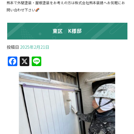
熊本で外壁塗装・屋根塗装をお考えの方は株式会社熊本装建へお気軽にお
問い合わせ下さい
東区 K様邸
投稿日
2025年2月21日
F
X
Li
a
n
c
e
e
b
o
o
k