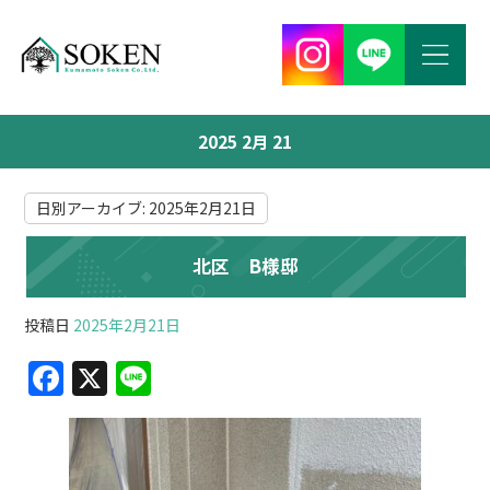
2025 2月 21
日別アーカイブ:
2025年2月21日
北区 B様邸
投稿日
2025年2月21日
F
X
Li
a
n
c
e
e