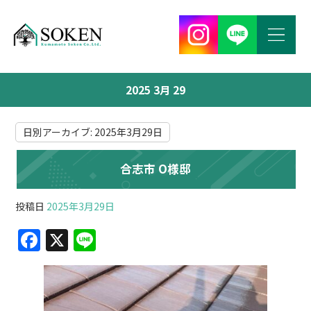
2025 3月 29
日別アーカイブ:
2025年3月29日
合志市 O様邸
投稿日
2025年3月29日
F
X
Li
a
n
c
e
e