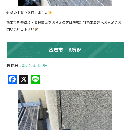
外壁の上塗りを行いました
熊本で外壁塗装・屋根塗装をお考えの方は株式会社熊本装建へお気軽にお
問い合わせ下さい
合志市 K様邸
投稿日
2025年3月29日
F
X
Li
a
n
c
e
e
b
o