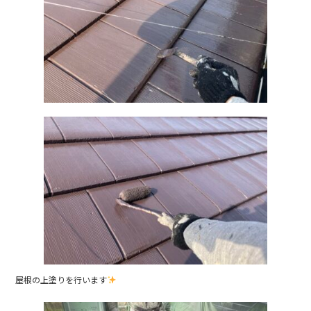
b
o
o
k
屋根の上塗りを行います