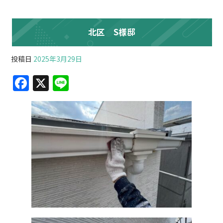
北区 S様邸
投稿日
2025年3月29日
F
X
Li
a
n
c
e
e
b
o
o
k