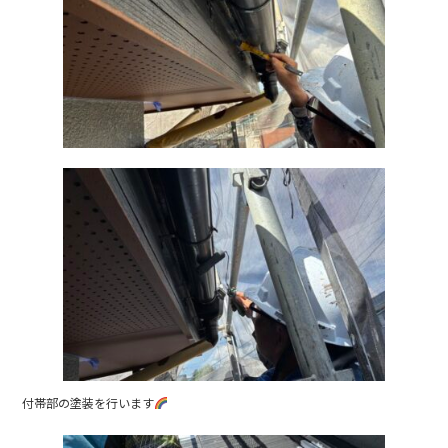
b
o
o
k
付帯部の塗装を行います