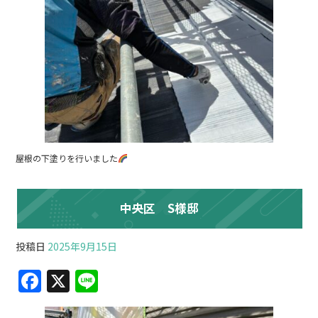
屋根の下塗りを行いました
中央区 S様邸
投稿日
2025年9月15日
F
X
Li
a
n