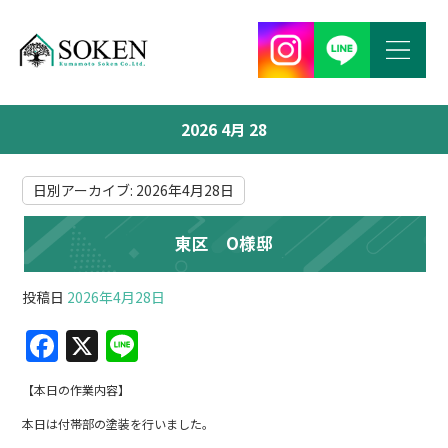
2026 4月 28
日別アーカイブ:
2026年4月28日
東区 O様邸
投稿日
2026年4月28日
F
X
Li
a
n
【本日の作業内容】
c
e
本日は付帯部の塗装を行いました。
e