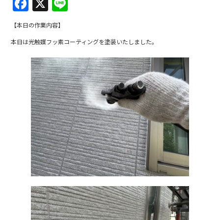
F
X
Li
a
n
【本日の作業内容】
c
e
本日は光触媒フッ素コーティングを塗装いたしました。
e
b
o
o
k