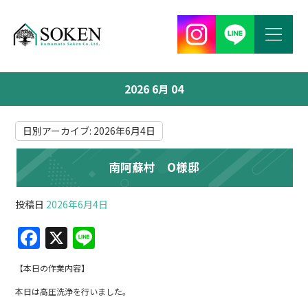
2026 6月 04
日別アーカイブ:
2026年6月4日
南阿蘇村 O様邸
投稿日
2026年6月4日
F
X
Li
a
n
【本日の作業内容】
c
e
本日は高圧洗浄を行いました。
e