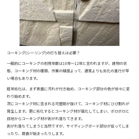
b
o
o
k
コーキング(シーリング)の打ち替えは必要？
一般的にコーキングの耐用年数は10年～12年と言われますが、建物の状
態、コーキング材の種類、作業の精度よって、通常よりも劣化の進行が早
い場合もあります。
経年劣化は、まず表面に汚れが付き始め、コーキング部分の色が徐々に変
わり始めます。
次にコーキング材に含まれる可塑剤が抜けて、コーキング材にひび割れが
発生します。更に劣化するとコーキング材が風化してしまい、ボロボロと
目地からコーキング材が剥がれ落ちてきます。
剥がれ落ちてしまうと当然ですが、サイディングボード部分が反ってしま
ったり、腐食が始まったりします。