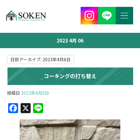
2023 4月 06
日別アーカイブ:
2023年4月6日
コーキングの打ち替え
投稿日
2023年4月6日
F
X
Li
a
n
c
e
e