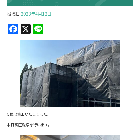
投稿日
2023年4月12日
F
X
Li
a
n
c
e
e
b
o
o
k
G様邸着工いたしました。
本日高圧洗浄を行います。