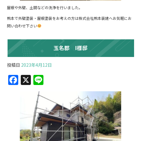
屋根や外壁、土間などの洗浄を行いました。
熊本で外壁塗装・屋根塗装をお考えの方は株式会社熊本装建へお気軽にお
問い合わせ下さい
玉名郡 I様邸
投稿日
2023年4月12日
F
X
Li
a
n
c
e
e
b
o
o