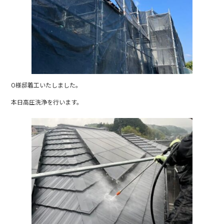
b
o
o
k
O様邸着工いたしました。
本日高圧洗浄を行います。