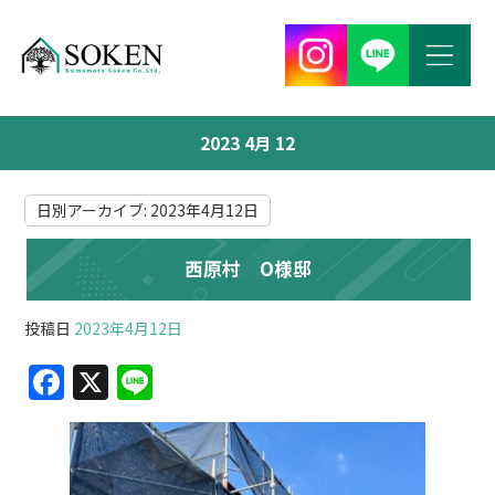
2023 4月 12
日別アーカイブ:
2023年4月12日
西原村 O様邸
投稿日
2023年4月12日
F
X
Li
a
n
c
e
e